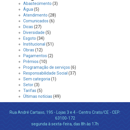
Abastecimento
(3)
Água
(5)
Atendimento
(28)
Comunicados
(6)
Dicas
(27)
Diversidade
(5)
Esgoto
(34)
Institucional
(51)
Obras
(12)
Pagamentos
(2)
Prêmios
(10)
Programação de serviços
(6)
Responsabilidade Social
(37)
Sem categoria
(1)
Setor
(3)
Tarifas
(5)
Últimas notícias
(49)
Rua André Cartaxo, 195 - Lojas 3 e 4 - Centro Crato/CE - CEP:
63100-172
segunda à sexta-feira, das 8h às 17h