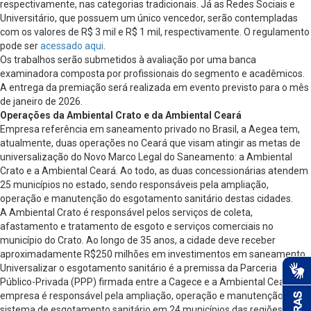
respectivamente, nas categorias tradicionais. Já as Redes Sociais e
Universitário, que possuem um único vencedor, serão contempladas
com os valores de R$ 3 mil e R$ 1 mil, respectivamente. O regulamento
pode ser
acessado aqui
.
Os trabalhos serão submetidos à avaliação por uma banca
examinadora composta por profissionais do segmento e acadêmicos.
A entrega da premiação será realizada em evento previsto para o mês
de janeiro de 2026.
Operações da Ambiental Crato e da Ambiental Ceará
Empresa referência em saneamento privado no Brasil, a Aegea tem,
atualmente, duas operações no Ceará que visam atingir as metas de
universalização do Novo Marco Legal do Saneamento: a Ambiental
Crato e a Ambiental Ceará. Ao todo, as duas concessionárias atendem
25 municípios no estado, sendo responsáveis pela ampliação,
operação e manutenção do esgotamento sanitário destas cidades.
A Ambiental Crato é responsável pelos serviços de coleta,
afastamento e tratamento de esgoto e serviços comerciais no
município do Crato. Ao longo de 35 anos, a cidade deve receber
aproximadamente R$250 milhões em investimentos em saneamento.
Universalizar o esgotamento sanitário é a premissa da Parceria
Público-Privada (PPP) firmada entre a Cagece e a Ambiental Ceará. A
empresa é responsável pela ampliação, operação e manutenção do
sistema de esgotamento sanitário em 24 municípios das regiões