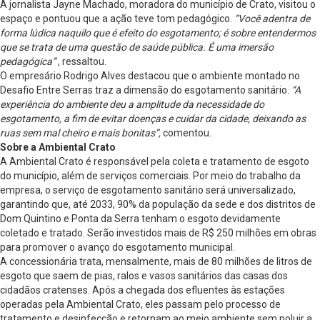
A jornalista Jayne Machado, moradora do município de Crato, visitou o
espaço e pontuou que a ação teve tom pedagógico.
“Você adentra de
forma lúdica naquilo que é efeito do esgotamento; é sobre entendermos
que se trata de uma questão de saúde pública. É uma imersão
pedagógica”
, ressaltou.
O empresário Rodrigo Alves destacou que o ambiente montado no
Desafio Entre Serras traz a dimensão do esgotamento sanitário.
“A
experiência do ambiente deu a amplitude da necessidade do
esgotamento, a fim de evitar doenças e cuidar da cidade, deixando as
ruas sem mal cheiro e mais bonitas”,
comentou.
Sobre a Ambiental Crato
A Ambiental Crato é responsável pela coleta e tratamento de esgoto
do município, além de serviços comerciais. Por meio do trabalho da
empresa, o serviço de esgotamento sanitário será universalizado,
garantindo que, até 2033, 90% da população da sede e dos distritos de
Dom Quintino e Ponta da Serra tenham o esgoto devidamente
coletado e tratado. Serão investidos mais de R$ 250 milhões em obras
para promover o avanço do esgotamento municipal.
A concessionária trata, mensalmente, mais de 80 milhões de litros de
esgoto que saem de pias, ralos e vasos sanitários das casas dos
cidadãos cratenses. Após a chegada dos efluentes às estações
operadas pela Ambiental Crato, eles passam pelo processo de
tratamento e desinfecção e retornam ao meio ambiente sem poluir a