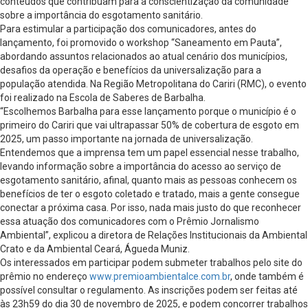
conteúdos que contribuam para a conscientização da comunidade
sobre a importância do esgotamento sanitário.
Para estimular a participação dos comunicadores, antes do
lançamento, foi promovido o workshop “Saneamento em Pauta”,
abordando assuntos relacionados ao atual cenário dos municípios,
desafios da operação e benefícios da universalização para a
população atendida. Na Região Metropolitana do Cariri (RMC), o evento
foi realizado na Escola de Saberes de Barbalha.
“Escolhemos Barbalha para esse lançamento porque o município é o
primeiro do Cariri que vai ultrapassar 50% de cobertura de esgoto em
2025, um passo importante na jornada de universalização.
Entendemos que a imprensa tem um papel essencial nesse trabalho,
levando informação sobre a importância do acesso ao serviço de
esgotamento sanitário, afinal, quanto mais as pessoas conhecem os
benefícios de ter o esgoto coletado e tratado, mais a gente consegue
conectar a próxima casa. Por isso, nada mais justo do que reconhecer
essa atuação dos comunicadores com o Prêmio Jornalismo
Ambiental”, explicou a diretora de Relações Institucionais da Ambiental
Crato e da Ambiental Ceará, Águeda Muniz.
Os interessados em participar podem submeter trabalhos pelo site do
prêmio no endereço
www.premioambientalce.com.br
, onde também é
possível consultar o regulamento. As inscrições podem ser feitas até
às 23h59 do dia 30 de novembro de 2025, e podem concorrer trabalhos