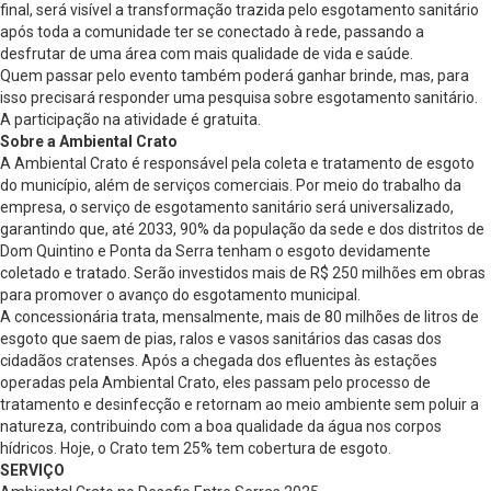
final, será visível a transformação trazida pelo esgotamento sanitário
após toda a comunidade ter se conectado à rede, passando a
desfrutar de uma área com mais qualidade de vida e saúde.
Quem passar pelo evento também poderá ganhar brinde, mas, para
isso precisará responder uma pesquisa sobre esgotamento sanitário.
A participação na atividade é gratuita.
Sobre a Ambiental Crato
A Ambiental Crato é responsável pela coleta e tratamento de esgoto
do município, além de serviços comerciais. Por meio do trabalho da
empresa, o serviço de esgotamento sanitário será universalizado,
garantindo que, até 2033, 90% da população da sede e dos distritos de
Dom Quintino e Ponta da Serra tenham o esgoto devidamente
coletado e tratado. Serão investidos mais de R$ 250 milhões em obras
para promover o avanço do esgotamento municipal.
A concessionária trata, mensalmente, mais de 80 milhões de litros de
esgoto que saem de pias, ralos e vasos sanitários das casas dos
cidadãos cratenses. Após a chegada dos efluentes às estações
operadas pela Ambiental Crato, eles passam pelo processo de
tratamento e desinfecção e retornam ao meio ambiente sem poluir a
natureza, contribuindo com a boa qualidade da água nos corpos
hídricos. Hoje, o Crato tem 25% tem cobertura de esgoto.
SERVIÇO