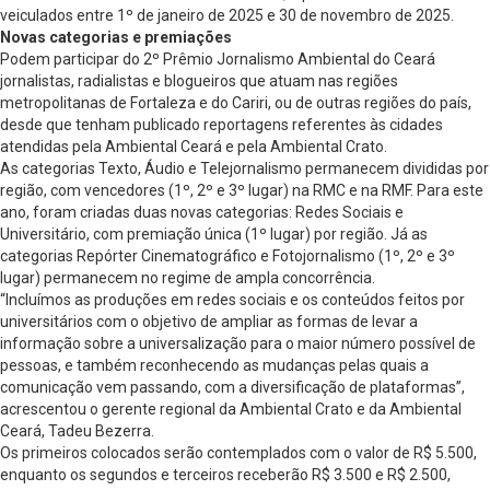
veiculados entre 1º de janeiro de 2025 e 30 de novembro de 2025.
Novas categorias e premiações
Podem participar do 2º Prêmio Jornalismo Ambiental do Ceará
jornalistas, radialistas e blogueiros que atuam nas regiões
metropolitanas de Fortaleza e do Cariri, ou de outras regiões do país,
desde que tenham publicado reportagens referentes às cidades
atendidas pela Ambiental Ceará e pela Ambiental Crato.
As categorias Texto, Áudio e Telejornalismo permanecem divididas por
região, com vencedores (1º, 2º e 3º lugar) na RMC e na RMF. Para este
ano, foram criadas duas novas categorias: Redes Sociais e
Universitário, com premiação única (1º lugar) por região. Já as
categorias Repórter Cinematográfico e Fotojornalismo (1º, 2º e 3º
lugar) permanecem no regime de ampla concorrência.
“Incluímos as produções em redes sociais e os conteúdos feitos por
universitários com o objetivo de ampliar as formas de levar a
informação sobre a universalização para o maior número possível de
pessoas, e também reconhecendo as mudanças pelas quais a
comunicação vem passando, com a diversificação de plataformas”,
acrescentou o gerente regional da Ambiental Crato e da Ambiental
Ceará, Tadeu Bezerra.
Os primeiros colocados serão contemplados com o valor de R$ 5.500,
enquanto os segundos e terceiros receberão R$ 3.500 e R$ 2.500,