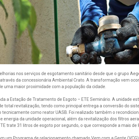
elhorias nos serviços de esgotamento sanitário desde que o grupo Aeg
 através da concessionária Ambiental Crato. A transformação vem ocor
, de uma maior proximidade com a população da cidade.
ada a Estação de Tratamento de Esgoto – ETE Seminário. A unidade esta
e total revitalização, tendo como principal entrega a conversão do si
do tecnicamente como reator UASB. Foi realizado também o recondicio
 de energia da unidade operacional, além da revitalização dos filtros ae
TE trate 31 litros de esgoto por segundo, o que corresponde a mais de 8
m um Programa de relacionamento chamado Vem com a Gente (VCG). 