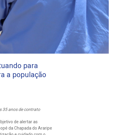
tuando para
ra a população
 35 anos de contrato
etivo de alertar as
 sopé da Chapada do Araripe
tização e cuidado com o