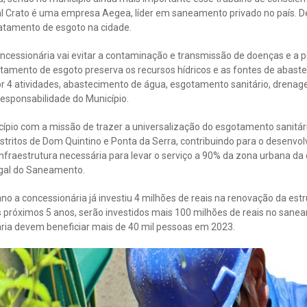
al Crato é uma empresa Aegea, líder em saneamento privado no país.
ratamento de esgoto na cidade.
oncessionária vai evitar a contaminação e transmissão de doenças e a po
atamento de esgoto preserva os recursos hídricos e as fontes de abast
4 atividades, abastecimento de água, esgotamento sanitário, drenag
responsabilidade do Município.
pio com a missão de trazer a universalização do esgotamento sanitár
stritos de Dom Quintino e Ponta da Serra, contribuindo para o desenvo
nfraestrutura necessária para levar o serviço a 90% da zona urbana da
gal do Saneamento.
no a concessionária já investiu 4 milhões de reais na renovação da es
os próximos 5 anos, serão investidos mais 100 milhões de reais no san
ária devem beneficiar mais de 40 mil pessoas em 2023.