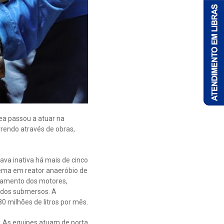
ea passou a atuar na
rendo através de obras,
va inativa há mais de cinco
stema em reator anaeróbio de
namento dos motores,
rados submersos. A
0 milhões de litros por mês.
As equipes atuam de porta