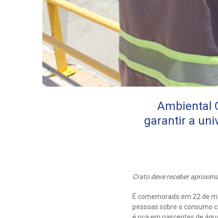
Ambiental 
garantir a un
Crato deve receber aproxim
É comemorado em 22 de març
pessoas sobre o consumo co
é rica em nascentes de águ