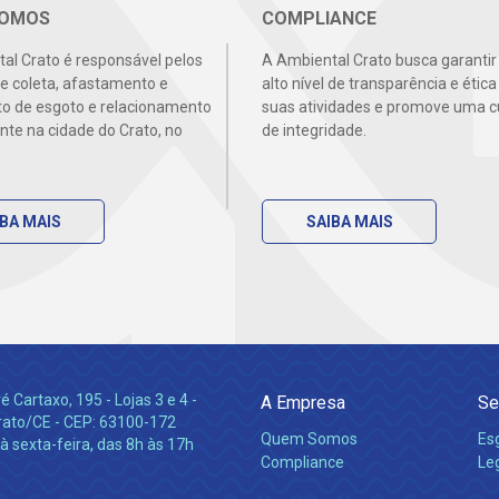
SOMOS
COMPLIANCE
al Crato é responsável pelos
A Ambiental Crato busca garantir
de coleta, afastamento e
alto nível de transparência e étic
o de esgoto e relacionamento
suas atividades e promove uma c
ente na cidade do Crato, no
de integridade.
IBA MAIS
SAIBA MAIS
 Cartaxo, 195 - Lojas 3 e 4 -
A Empresa
Se
rato/CE - CEP: 63100-172
Quem Somos
Es
 sexta-feira, das 8h às 17h
Compliance
Leg