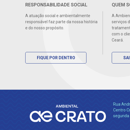
RESPONSABILIDADE SOCIAL
QUEM 
A atuação social e ambientalmente
A Ambient
responsável faz parte da nossa história
serviços 
e do nosso propósito.
tratament
com o cli
Ceará.
FIQUE POR DENTRO
SA
Rua André
Centro C
segunda à