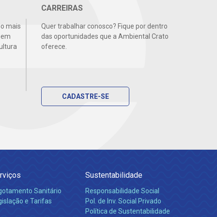
CARREIRAS
 o mais
Quer trabalhar conosco? Fique por dentro
a em
das oportunidades que a Ambiental Crato
ultura
oferece.
CADASTRE-SE
rviços
Sustentabilidade
gotamento Sanitário
Responsabilidade Social
islação e Tarifas
Pol. de Inv. Social Privado
Política de Sustentabilidade