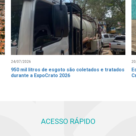
24/07/2026
20
950 mil litros de esgoto são coletados e tratados
E
durante a ExpoCrato 2026
C
ACESSO RÁPIDO