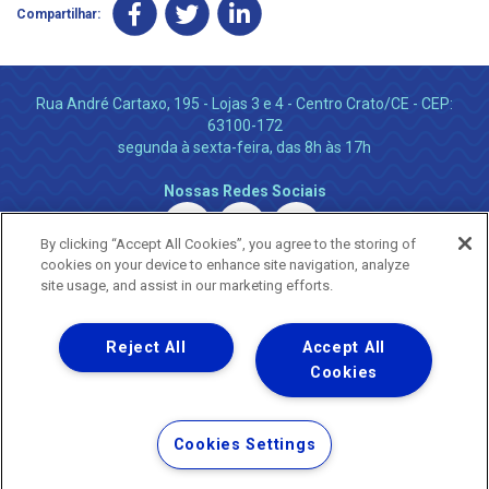
Compartilhar:
Rua André Cartaxo, 195 - Lojas 3 e 4 - Centro Crato/CE - CEP:
63100-172
segunda à sexta-feira, das 8h às 17h
Nossas Redes Sociais
By clicking “Accept All Cookies”, you agree to the storing of
cookies on your device to enhance site navigation, analyze
site usage, and assist in our marketing efforts.
Reject All
Accept All
Uma empresa
Copyright ® 2026 - Todos os Direitos Reservados.
Cookies
Nossa natureza movimenta a vida
Termos Gerais de Uso de Sites e Aplicativos
Cookies Settings
Política de Privacidade e Proteção de Dados