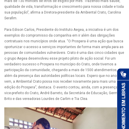
mais de 130 milhões de litros de esgoto por mês. Trazendo mais saúde,
qualidade de vida, transformação e crescimento para nossa cidade e toda
sua população”, afirma a Diretora-presidente da Ambiental Crato, Carolina
Serafim.
Para Edison Carlos, Presidente do Instituto Aegea, a iniciativa é um dos
exemplos do compromisso da companhia em ir além das obrigações
contratuais nos municípios onde atua. “O Prospera é uma ação que busca
oportunizar o acesso a serviços importantes de forma mais ampla para as
pessoas de comunidades vulneráveis. Crato é uma das cinco cidades que
o grupo Aegea desenvolveu esse projeto piloto de ação social. Foi um
verdadeiro sucesso o Prospera no município do Crato, onde tivemos a
participação da comunidade, chegando a mais de 1500 atendimentos,
além da presença das autoridades políticas locais. Espero que no ano que
vem, a Ambiental Crato possa nos receber novamente para mais uma
edição do Prospera”, destaca. O evento contou, ainda, com a presença do
vice-prefeito do Crato, André Barreto, da Secretária de Educação, Germana
Brito e das vereadoras Lourdes de Carlim e Tia Clea.